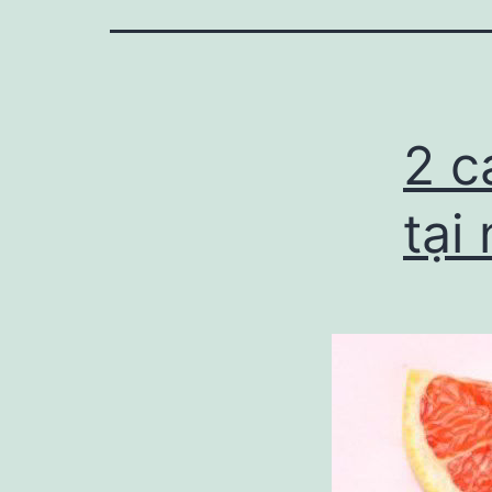
2 ca
tại