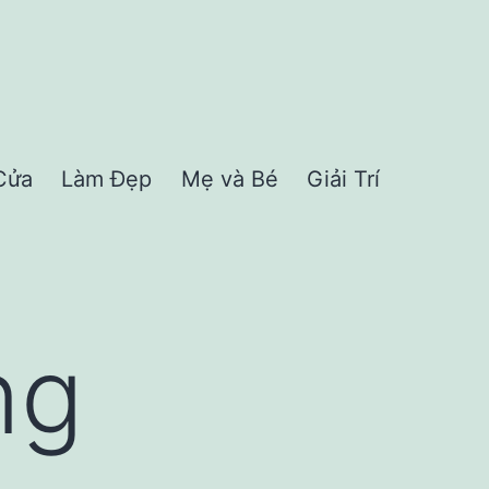
Cửa
Làm Đẹp
Mẹ và Bé
Giải Trí
ng