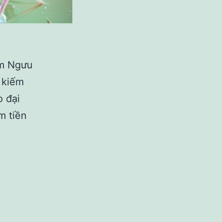
im Ngưu
 kiếm
o đại
m tiền