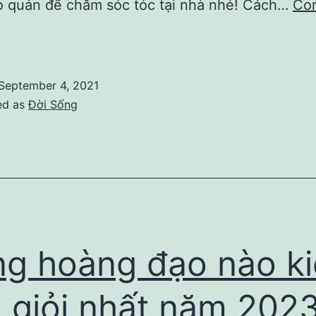
o quản để chăm sóc tóc tại nhà nhé! Cách…
Con
2
ách
àm
September 4, 2021
inh
ed as
Đời Sống
ầu
ưởi
ại
hà
đơn
iản
g hoàng đạo nào k
n giỏi nhất năm 202