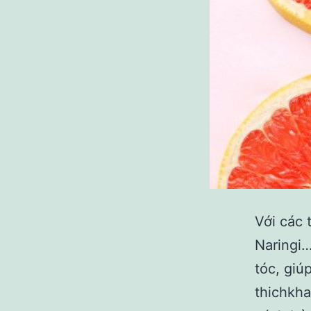
Với các
Naringi…v
tóc, giu
thichkham