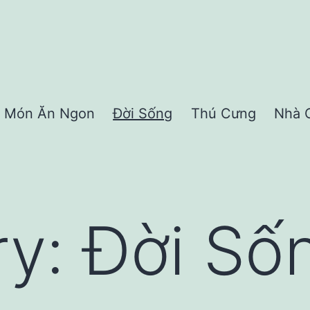
Món Ăn Ngon
Đời Sống
Thú Cưng
Nhà 
ry:
Đời Số