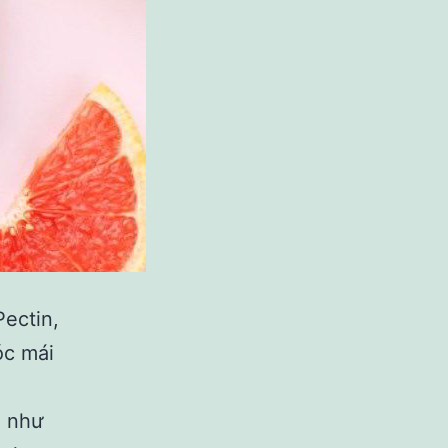
Pectin,
́c mái
g như