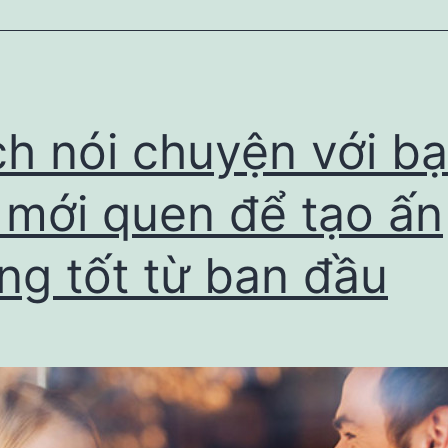
giỏi
nhất
năm
2023
h nói chuyện với b
i mới quen để tạo ấn
ng tốt từ ban đầu