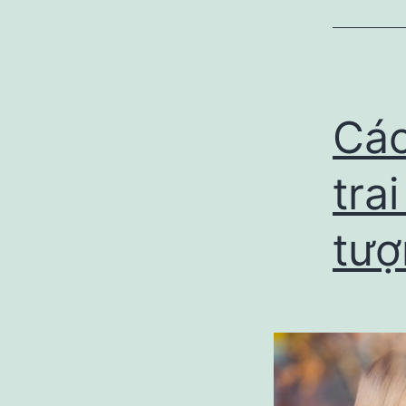
Các
tra
tượ