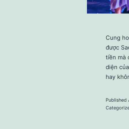
Cung hoà
được Sao
tiền mà 
diện của
hay kh
Published
Categoriz