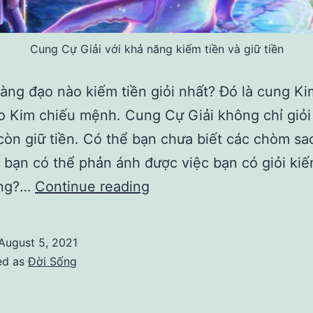
Cung Cự Giải với khả năng kiếm tiền và giữ tiền
ng đạo nào kiếm tiền giỏi nhất? Đó là cung K
 Kim chiếu mệnh. Cung Cự Giải không chỉ giỏi
còn giữ tiền. Có thể bạn chưa biết các chòm sa
 bạn có thể phản ánh được việc bạn có giỏi kiế
Cung
ông?…
Continue reading
hoàng
đạo
August 5, 2021
nào
ed as
Đời Sống
kiếm
tiền