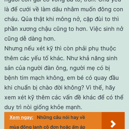
là để cưới về làm dâu nhằm muốn đông con
cháu. Qủa thật khi mông nở, cặp đùi to thì
phần xương chậu cũng to hơn. Việc sinh nở
cũng dễ dàng hơn.
Nhưng nếu xét kỹ thì còn phải phụ thuộc
thêm các yếu tố khác. Như khả năng sinh
sản của người đàn ông, người mẹ có bị
bệnh tim mạch không, em bé có quay đầu
khi chuẩn bị chào đời không? Vì thế, hãy
xem xét kỹ thêm các vấn đề khác để có thể
duy trì nòi giống khỏe mạnh.
Xem ngay:
Những câu nói hay về
mùa đông lạnh cô đơn hoặc ấm áp